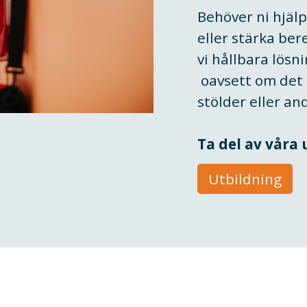
Behöver ni hjälp
eller stärka be
vi hållbara lösn
oavsett om det g
stölder eller a
Ta del av våra
Utbildning