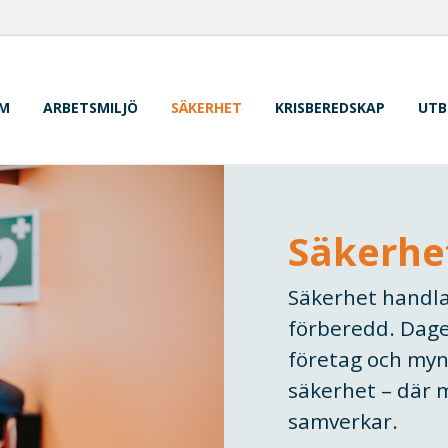
M
ARBETSMILJÖ
SÄKERHET
KRISBEREDSKAP
UTB
Säkerhe
Säkerhet handlar
förberedd. Dage
företag och myn
säkerhet – där 
samverkar.