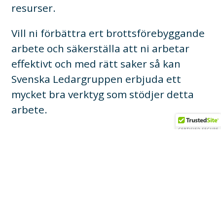
resurser.
Vill ni förbättra ert brottsförebyggande
arbete och säkerställa att ni arbetar
effektivt och med rätt saker så kan
Svenska Ledargruppen erbjuda ett
mycket bra verktyg som stödjer detta
arbete.
LägesQoll är ett lätthanterligt
webbaserat system som hjälper till med
kartläggning av utvalda områden.
Oavsett om man vill undersöka upplevd
trygghet, brott eller andra oönskade
händelser så kan man med hjälp av