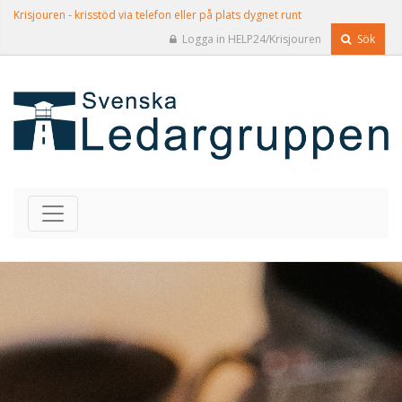
Krisjouren - krisstöd via telefon eller på plats dygnet runt
Logga in HELP24/Krisjouren
Sök